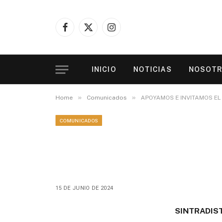
Facebook
X
Instagram
(Twitter)
INICIO
NOTICIAS
NOSOT
»
»
Home
Comunicados
APOYAMOS E INVITAMOS EL 
COMUNICADOS
APOYAMOS E INVITA
«TOMA A BOGOTÁ»
15 DE JUNIO DE 2024
SINTRADIS